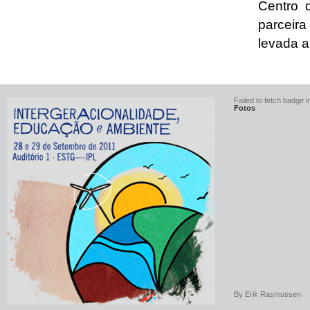
Centro d
parceira
levada a
Failed to fetch badge in
Fotos
By
Erik Rasmussen