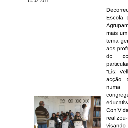
04.02.2011
Decorre
Escola 
Agrupame
mais um
tema ger
aos prof
do co
particul
“Lis: Ve
acção d
numa i
congre
educati
Con’Vida
realizo
visando