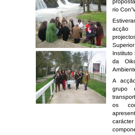
proposta
rio Con’
Estiver
acção 
projec
Superio
Instituto
da Oik
Ambiente
A acçã
grupo 
transpor
os con
apresen
carácte
compone