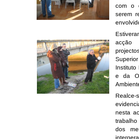
com o c
serem r
envolvid
Estiver
acção 
project
Superio
Instituto
e da O
Ambiente
Realce-
evidenc
nesta ac
trabalho
dos me
interge