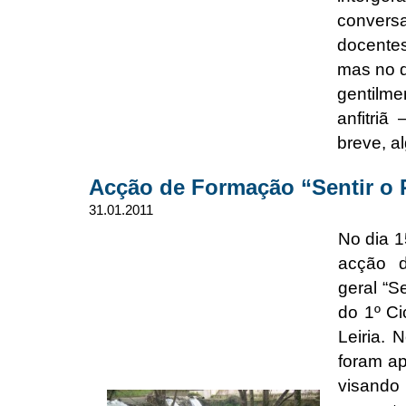
conversa
docente
mas no d
gentilme
anfitri
breve, a
Acção de Formação “Sentir o 
31.01.2011
No dia 1
acção 
geral “S
do 1º Ci
Leiria. 
foram ap
visand