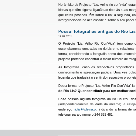
No âmbito de Projecto “Lis: velho rio con’vida” e
idosas que têm alguma ligação ao rio e às suas mar
que estas pessoas têm sobre o rio; a segunda, c
intergeracionais na actualidade e sobre o seu papel 
Possui fotografias antigas do Rio Li
17.02.2011
O Projecto “Lis: Velho Rio Con’Vida” tem como gr
essencialmente centradas no rio Lis e no relaciona
forma, considerando a fotografia como documento h
projecto pretende encontrar o maior número de fotog
As fotografias, caso os respectivos proprietário
conhecimento e apreciação pública. Uma vez colo
legenda que traduzirá o sentir do respectivo proprietá
Desta forma, o Projecto “Lis: Velho Rio Con’Vida” l
do Rio Lis? Quer contribuir para um melhor co
Caso possua alguma fotografia do rio Lis e/ou da
(independentemente da idade da mesma), e esteja
endereço
riolis@ipleiria.pt
, indicando a forma de s
telefonar para o número 244 829 481.