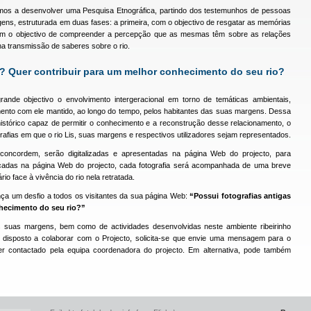
stamos a desenvolver uma Pesquisa Etnográfica, partindo dos testemunhos de pessoas
gens, estruturada em duas fases: a primeira, com o objectivo de resgatar as memórias
om o objectivo de compreender a percepção que as mesmas têm sobre as relações
na transmissão de saberes sobre o rio.
s? Quer contribuir para um melhor conhecimento do seu rio?
ande objectivo o envolvimento intergeracional em torno de temáticas ambientais,
mento com ele mantido, ao longo do tempo, pelos habitantes das suas margens. Dessa
istórico capaz de permitir o conhecimento e a reconstrução desse relacionamento, o
rafias em que o rio Lis, suas margens e respectivos utilizadores sejam representados.
s concordem, serão digitalizadas e apresentadas na página Web do projecto, para
cadas na página Web do projecto, cada fotografia será acompanhada de uma breve
rio face à vivência do rio nela retratada.
ança um desfio a todos os visitantes da sua página Web:
“Possui fotografias antigas
nhecimento do seu rio?”
s suas margens, bem como de actividades desenvolvidas neste ambiente ribeirinho
 disposto a colaborar com o Projecto, solicita-se que envie uma mensagem para o
er contactado pela equipa coordenadora do projecto. Em alternativa, pode também