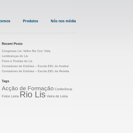
azemos
Produtos
Nós nos média
Recent Posts
Congresso Lis: Velho Rio Con’ Vida
Lembranças do Lis
Fotos e Postais do Lis
Contadores de Estórias – Escola EB1 do Arrabal
Contadores de Estórias – Escola EB1 da Reixida
Tags
Acção de Formação
Conferência
Rio Lis
Fotos
Leiria
Vieira de Leiria