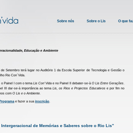
Sobre nós
Sobre o Lis
O que f
geracionalidade, Educação e Ambiente
de Setembro terá lugar no Auditório 1 da Escola Superior de Tecnologia e Gestão o
lho Rio Con´Vida.
 o Painel I com o tema
Lis Con’ Vida
e no Painel II debater-se-à
O Lis Entre Gerações
.
el III dar-se-à importância ao tema
Lis, os Rios e Projectos Educativos
e por fim no
emos com
O Lis e o Ambiente.
Programa
e fazer a sua
inscrição
.
Intergeracional de Memórias e Saberes sobre o Rio Lis”