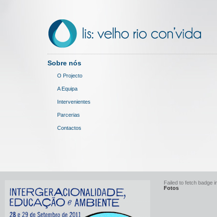
Sobre nós
O Projecto
A Equipa
Intervenientes
Parcerias
Contactos
Failed to fetch badge in
Fotos